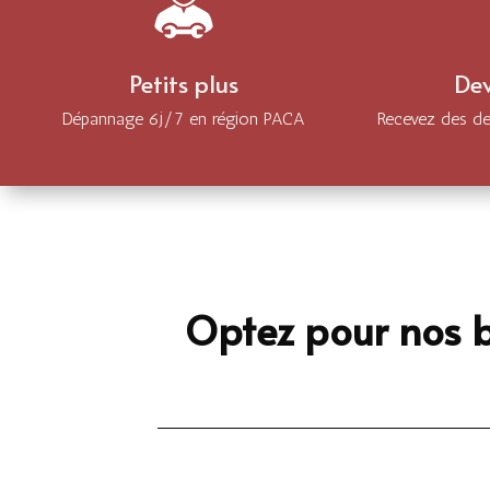
Petits plus
Dev
Dépannage 6j/7 en région PACA
Recevez des dev
Optez pour nos b