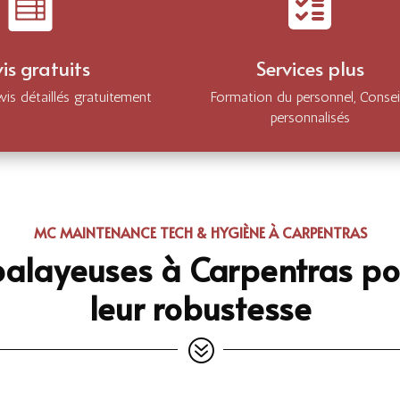
is gratuits
Services plus
is détaillés gratuitement
Formation du personnel, Consei
personnalisés
MC MAINTENANCE TECH & HYGIÈNE À CARPENTRAS
alayeuses à Carpentras pour 
leur robustesse
?