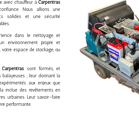
se avec chauffeur à
Carpentras
onfiance. Nous allions une
ts solides et une sécurité
ables.
érience dans le nettoyage et
’un environnement propre et
n, votre espace de stockage, ou
à
Carpentras
sont formés, et
 balayeuses ; leur donnant la
nt expérimentés aux enjeux que
ela inclue des revêtements en
es urbaines. Leur savoir-faire
ère performante.