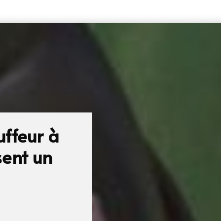
ffeur à
sent un