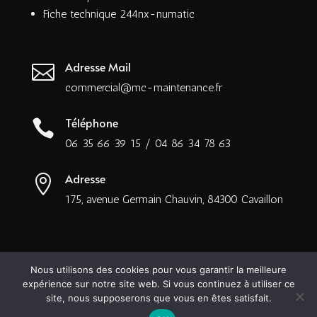
Fiche technique 244nx-numatic
Adresse Mail

commercial@mc-maintenance.fr
Téléphone

06 35 66 39 15
/
04 86 34 78 63
Adresse

175, avenue Germain Chauvin, 84300 Cavaillon
Nous utilisons des cookies pour vous garantir la meilleure
Mentions Légales
Politique de Confidentialité
expérience sur notre site web. Si vous continuez à utiliser ce
Plan du Site
site, nous supposerons que vous en êtes satisfait.
Création site internet | Webmaster France |